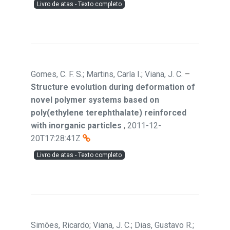
Livro de atas - Texto completo
Gomes, C. F. S.; Martins, Carla I.; Viana, J. C.
–
Structure evolution during deformation of
novel polymer systems based on
poly(ethylene terephthalate) reinforced
with inorganic particles
,
2011-12-
20T17:28:41Z
Livro de atas - Texto completo
Simões, Ricardo; Viana, J. C.; Dias, Gustavo R.;