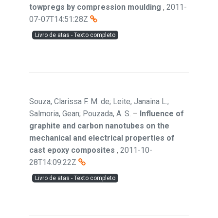
towpregs by compression moulding
,
2011-
07-07T14:51:28Z
Livro de atas - Texto completo
Souza, Clarissa F. M. de; Leite, Janaina L.;
Salmoria, Gean; Pouzada, A. S.
–
Influence of
graphite and carbon nanotubes on the
mechanical and electrical properties of
cast epoxy composites
,
2011-10-
28T14:09:22Z
Livro de atas - Texto completo