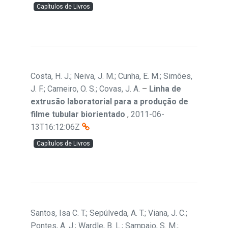
Capítulos de Livros
Costa, H. J.; Neiva, J. M.; Cunha, E. M.; Simões,
J. F.; Carneiro, O. S.; Covas, J. A.
–
Linha de
extrusão laboratorial para a produção de
filme tubular biorientado
,
2011-06-
13T16:12:06Z
Capítulos de Livros
Santos, Isa C. T.; Sepúlveda, A. T.; Viana, J. C.;
Pontes, A. J.; Wardle, B. L.; Sampaio, S. M.;