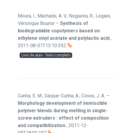
Moura, I.; Machado, A. V.; Nogueira, R.; Legare,
Véronique Bounor
–
Synthesis of
biodegradable copolymers based on
ethylene vinyl acetate and polylactic acid
,
2011-08-01T13:10:39Z
Livro de atas - Texto completo
Cunha, S. M.; Gaspar-Cunha, A.; Covas, J. A.
–
Morphology development of immiscible
polymer blends during melting in single-
screw extruders : effect of composition
and compatibilization
,
2011-12-
09T18:03:19Z