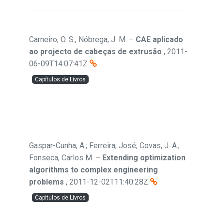
Carneiro, O. S.; Nóbrega, J. M.
–
CAE aplicado
ao projecto de cabeças de extrusão
,
2011-
06-09T14:07:41Z
Capítulos de Livros
Gaspar-Cunha, A.; Ferreira, José; Covas, J. A.;
Fonseca, Carlos M.
–
Extending optimization
algorithms to complex engineering
problems
,
2011-12-02T11:40:28Z
Capítulos de Livros