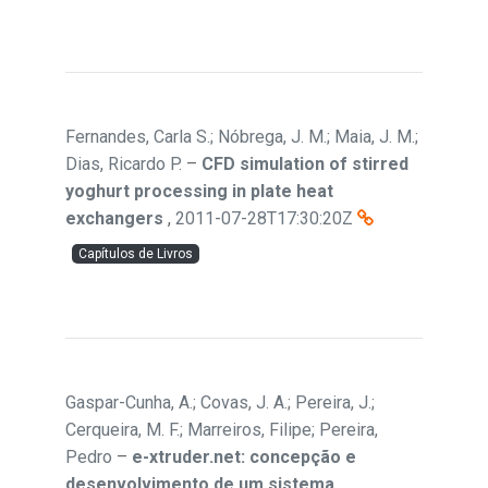
Fernandes, Carla S.; Nóbrega, J. M.; Maia, J. M.;
Dias, Ricardo P.
–
CFD simulation of stirred
yoghurt processing in plate heat
exchangers
,
2011-07-28T17:30:20Z
Capítulos de Livros
Gaspar-Cunha, A.; Covas, J. A.; Pereira, J.;
Cerqueira, M. F.; Marreiros, Filipe; Pereira,
Pedro
–
e-xtruder.net: concepção e
desenvolvimento de um sistema