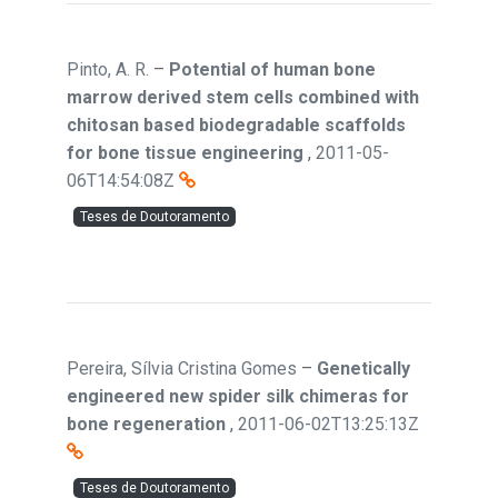
Pinto, A. R.
–
Potential of human bone
marrow derived stem cells combined with
chitosan based biodegradable scaffolds
for bone tissue engineering
,
2011-05-
06T14:54:08Z
Teses de Doutoramento
Pereira, Sílvia Cristina Gomes
–
Genetically
engineered new spider silk chimeras for
bone regeneration
,
2011-06-02T13:25:13Z
Teses de Doutoramento