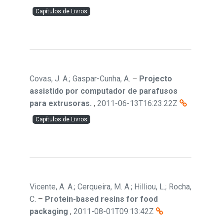
Capítulos de Livros
Covas, J. A.; Gaspar-Cunha, A.
–
Projecto
assistido por computador de parafusos
para extrusoras.
,
2011-06-13T16:23:22Z
Capítulos de Livros
Vicente, A. A.; Cerqueira, M. A.; Hilliou, L.; Rocha,
C.
–
Protein-based resins for food
packaging
,
2011-08-01T09:13:42Z