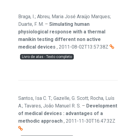
Braga, I.; Abreu, Maria José Araújo Marques;
Duarte, F. M.
–
Simulating human
physiological response with a thermal
manikin testing different non active
medical devices
,
2011-08-02T13:57:38Z
Livro de atas - Texto completo
Santos, Isa C. T.; Gazelle, G. Scott; Rocha, Luís
A.; Tavares, João Manuel R. S.
–
Development
of medical devices : advantages of a
methodic approach
,
2011-11-30T16:47:32Z