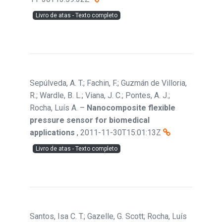
Livro de atas - Texto completo
Sepúlveda, A. T.; Fachin, F.; Guzmán de Villoria,
R.; Wardle, B. L.; Viana, J. C.; Pontes, A. J.;
Rocha, Luís A.
–
Nanocomposite flexible
pressure sensor for biomedical
applications
,
2011-11-30T15:01:13Z
Livro de atas - Texto completo
Santos, Isa C. T.; Gazelle, G. Scott; Rocha, Luís