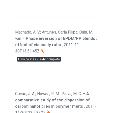
Machado, A. V.; Antunes, Carla Filipa; Duin, M.
van
–
Phase inversion of EPDM/PP blends :
effect of viscosity ratio
,
2011-11-
30T13:51:45Z
Livro de atas - Texto completo
Covas, J. A.; Novais, R. M.; Paiva, M. C.
–
A
comparative study of the dispersion of
carbon nanofibres in polymer melts
,
2011-
11-30T13:59:32Z