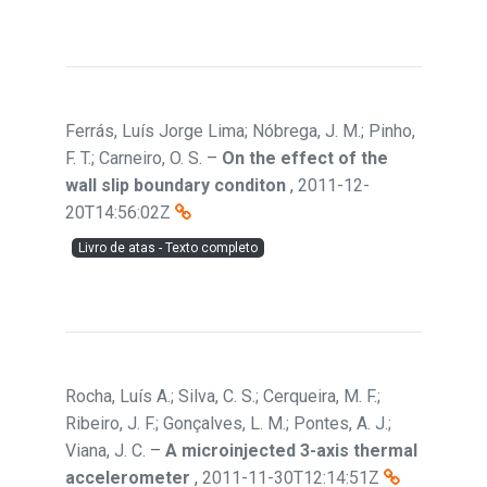
Ferrás, Luís Jorge Lima; Nóbrega, J. M.; Pinho,
F. T.; Carneiro, O. S.
–
On the effect of the
wall slip boundary conditon
,
2011-12-
20T14:56:02Z
Livro de atas - Texto completo
Rocha, Luís A.; Silva, C. S.; Cerqueira, M. F.;
Ribeiro, J. F.; Gonçalves, L. M.; Pontes, A. J.;
Viana, J. C.
–
A microinjected 3-axis thermal
accelerometer
,
2011-11-30T12:14:51Z