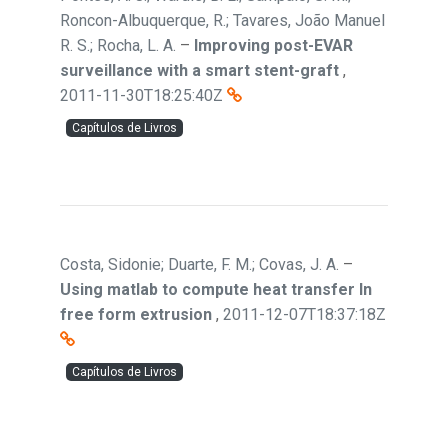
Roncon-Albuquerque, R.; Tavares, João Manuel
R. S.; Rocha, L. A.
–
Improving post-EVAR
surveillance with a smart stent-graft
,
2011-11-30T18:25:40Z
Capítulos de Livros
Costa, Sidonie; Duarte, F. M.; Covas, J. A.
–
Using matlab to compute heat transfer In
free form extrusion
,
2011-12-07T18:37:18Z
Capítulos de Livros