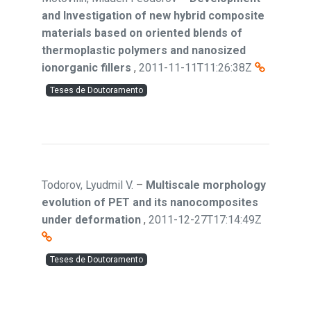
and Investigation of new hybrid composite
materials based on oriented blends of
thermoplastic polymers and nanosized
ionorganic fillers
,
2011-11-11T11:26:38Z
Teses de Doutoramento
Todorov, Lyudmil V.
–
Multiscale morphology
evolution of PET and its nanocomposites
under deformation
,
2011-12-27T17:14:49Z
Teses de Doutoramento