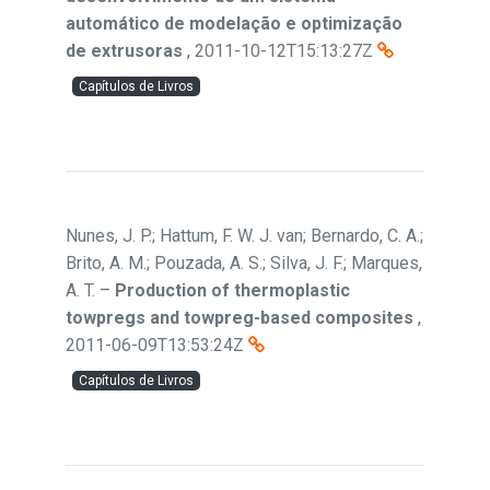
automático de modelação e optimização
de extrusoras
,
2011-10-12T15:13:27Z
Capítulos de Livros
Nunes, J. P.; Hattum, F. W. J. van; Bernardo, C. A.;
Brito, A. M.; Pouzada, A. S.; Silva, J. F.; Marques,
A. T.
–
Production of thermoplastic
towpregs and towpreg-based composites
,
2011-06-09T13:53:24Z
Capítulos de Livros