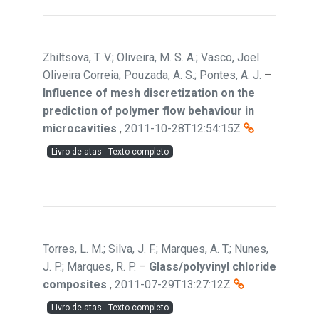
Zhiltsova, T. V.; Oliveira, M. S. A.; Vasco, Joel
Oliveira Correia; Pouzada, A. S.; Pontes, A. J.
–
Influence of mesh discretization on the
prediction of polymer flow behaviour in
microcavities
,
2011-10-28T12:54:15Z
Livro de atas - Texto completo
Torres, L. M.; Silva, J. F.; Marques, A. T.; Nunes,
J. P.; Marques, R. P.
–
Glass/polyvinyl chloride
composites
,
2011-07-29T13:27:12Z
Livro de atas - Texto completo