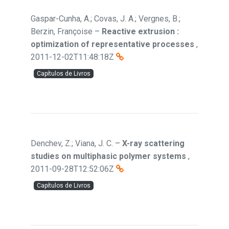
Gaspar-Cunha, A.; Covas, J. A.; Vergnes, B.;
Berzin, Françoise
–
Reactive extrusion :
optimization of representative processes
,
2011-12-02T11:48:18Z
Capítulos de Livros
Denchev, Z.; Viana, J. C.
–
X-ray scattering
studies on multiphasic polymer systems
,
2011-09-28T12:52:06Z
Capítulos de Livros