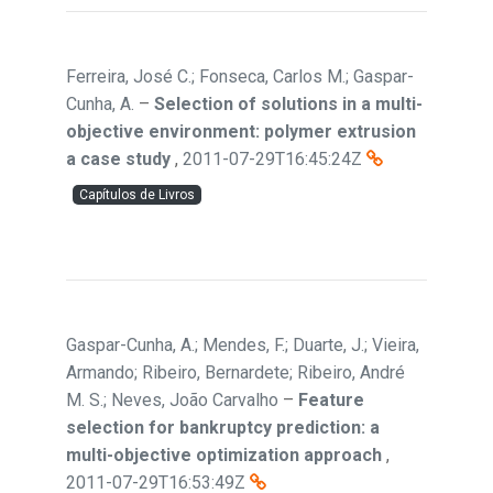
Ferreira, José C.; Fonseca, Carlos M.; Gaspar-
Cunha, A.
–
Selection of solutions in a multi-
objective environment: polymer extrusion
a case study
,
2011-07-29T16:45:24Z
Capítulos de Livros
Gaspar-Cunha, A.; Mendes, F.; Duarte, J.; Vieira,
Armando; Ribeiro, Bernardete; Ribeiro, André
M. S.; Neves, João Carvalho
–
Feature
selection for bankruptcy prediction: a
multi-objective optimization approach
,
2011-07-29T16:53:49Z