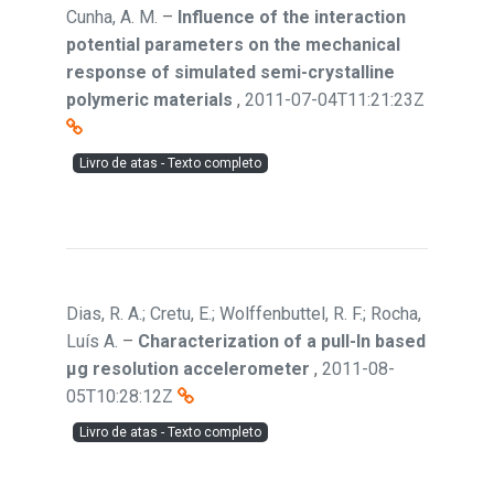
Cunha, A. M.
–
Influence of the interaction
potential parameters on the mechanical
response of simulated semi-crystalline
polymeric materials
,
2011-07-04T11:21:23Z
Livro de atas - Texto completo
Dias, R. A.; Cretu, E.; Wolffenbuttel, R. F.; Rocha,
Luís A.
–
Characterization of a pull-In based
μg resolution accelerometer
,
2011-08-
05T10:28:12Z
Livro de atas - Texto completo