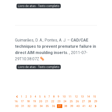
Livro de atas - Texto completo
Guimarães, D. A.; Pontes, A. J.
–
CAD/CAE
techniques to prevent premature failure in
direct AIM moulding inserts.
,
2011-07-
29T10:38:07Z
Livro de atas - Texto completo
1
2
3
4
5
6
7
8
9
10
11
12
13
14
15
16
17
18
19
20
21
22
23
24
25
26
27
28
29
30
31
32
33
34
35
36
37
38
39
40
41
42