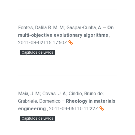
Fontes, Dalila B. M. M.; Gaspar-Cunha, A.
–
On
multi-objective evolutionary algorithms
,
2011-08-02T15:17:50Z
Capítulos de Livros
Maia, J. M.; Covas, J. A.; Cindio, Bruno de;
Grabriele, Domenico
–
Rheology in materials
engineering
,
2011-09-06T10:11:22Z
Capítulos de Livros