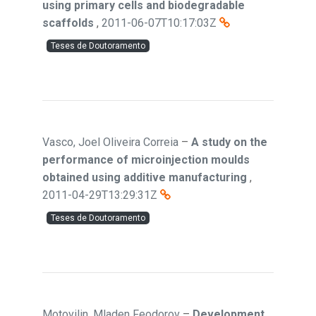
using primary cells and biodegradable
scaffolds
,
2011-06-07T10:17:03Z
Teses de Doutoramento
Vasco, Joel Oliveira Correia
–
A study on the
performance of microinjection moulds
obtained using additive manufacturing
,
2011-04-29T13:29:31Z
Teses de Doutoramento
Motovilin, Mladen Feodorov
–
Development