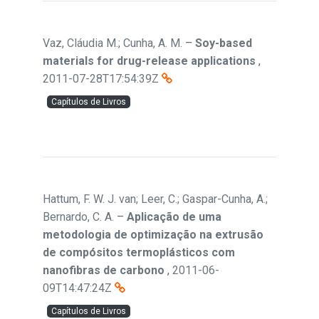
Vaz, Cláudia M.; Cunha, A. M.
–
Soy-based
materials for drug-release applications
,
2011-07-28T17:54:39Z
Capítulos de Livros
Hattum, F. W. J. van; Leer, C.; Gaspar-Cunha, A.;
Bernardo, C. A.
–
Aplicação de uma
metodologia de optimização na extrusão
de compósitos termoplásticos com
nanofibras de carbono
,
2011-06-
09T14:47:24Z
Capítulos de Livros