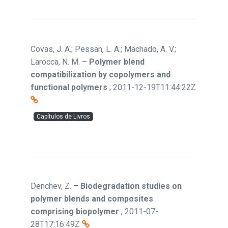
Covas, J. A.; Pessan, L. A.; Machado, A. V.;
Larocca, N. M.
–
Polymer blend
compatibilization by copolymers and
functional polymers
,
2011-12-19T11:44:22Z
Capítulos de Livros
Denchev, Z.
–
Biodegradation studies on
polymer blends and composites
comprising biopolymer
,
2011-07-
28T17:16:49Z