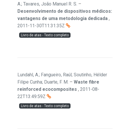
A.; Tavares, João Manuel R. S.
–
Desenvolvimento de dispositivos médicos:
vantagens de uma metodologia dedicada
,
2011-11-30T11:31:35Z
Livro de atas - Texto completo
Lundahl, A.; Fangueiro, Raúl; Soutinho, Hélder
Filipe Cunha; Duarte, F. M.
–
Waste fibre
reinforced ecocomposites
,
2011-08-
22T13:49:59Z
Livro de atas - Texto completo