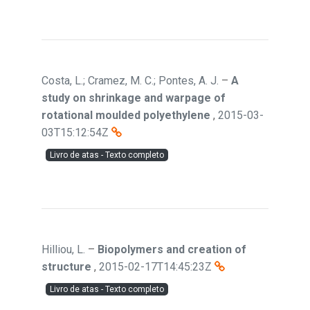
Costa, L.; Cramez, M. C.; Pontes, A. J.
–
A
study on shrinkage and warpage of
rotational moulded polyethylene
,
2015-03-
03T15:12:54Z
Livro de atas - Texto completo
Hilliou, L.
–
Biopolymers and creation of
structure
,
2015-02-17T14:45:23Z
Livro de atas - Texto completo