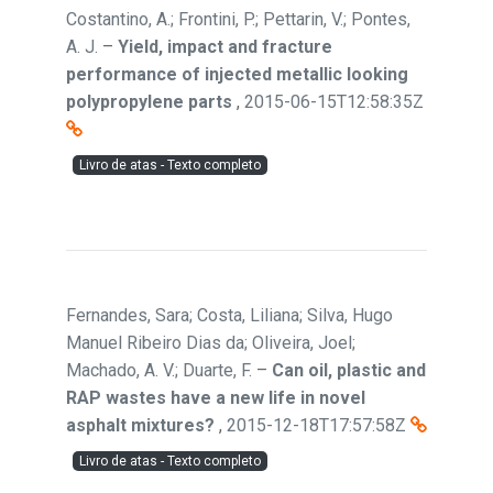
Costantino, A.; Frontini, P.; Pettarin, V.; Pontes,
A. J.
–
Yield, impact and fracture
performance of injected metallic looking
polypropylene parts
,
2015-06-15T12:58:35Z
Livro de atas - Texto completo
Fernandes, Sara; Costa, Liliana; Silva, Hugo
Manuel Ribeiro Dias da; Oliveira, Joel;
Machado, A. V.; Duarte, F.
–
Can oil, plastic and
RAP wastes have a new life in novel
asphalt mixtures?
,
2015-12-18T17:57:58Z
Livro de atas - Texto completo