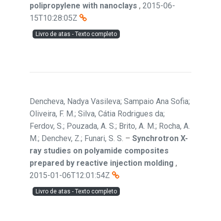
polipropylene with nanoclays
,
2015-06-
15T10:28:05Z
Livro de atas - Texto completo
Dencheva, Nadya Vasileva; Sampaio Ana Sofia;
Oliveira, F. M.; Silva, Cátia Rodrigues da;
Ferdov, S.; Pouzada, A. S.; Brito, A. M.; Rocha, A.
M.; Denchev, Z.; Funari, S. S.
–
Synchrotron X-
ray studies on polyamide composites
prepared by reactive injection molding
,
2015-01-06T12:01:54Z
Livro de atas - Texto completo