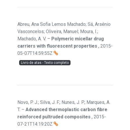
Abreu, Ana Sofia Lemos Machado; Sá, Arsénio
Vasconcelos; Oliveira, Manuel; Moura, I.;
Machado, A. V.
–
Polymeric micellar drug
carriers with fluorescent properties
,
2015-
05-07T14:59:55Z
Livro de atas - Texto completo
Novo, P. J.; Silva, J. F.; Nunes, J. P.; Marques, A.
T.
–
Advanced thermoplastic carbon fibre
reinforced pultruded composites
,
2015-
07-21T14:19:20Z