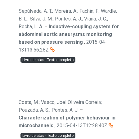
Sepúlveda, A. T.; Moreira, A.; Fachin, F.; Wardle,
B. L.; Silva, J. M.; Pontes, A. J.; Viana, J. C.;
Rocha, L. A.
–
Inductive-coupling system for
abdominal aortic aneurysms monitoring
based on pressure sensing
,
2015-04-
13T13:56:28Z
Livro de atas - Texto completo
Costa, M.; Vasco, Joel Oliveira Correia;
Pouzada, A. S.; Pontes, A. J.
–
Characterization of polymer behaviour in
microchannels
,
2015-04-13T12:28:40Z
Livro de atas - Texto completo