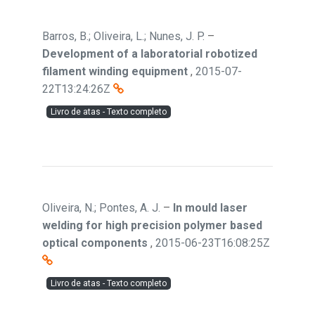
Barros, B.; Oliveira, L.; Nunes, J. P.
–
Development of a laboratorial robotized
filament winding equipment
,
2015-07-
22T13:24:26Z
Livro de atas - Texto completo
Oliveira, N.; Pontes, A. J.
–
In mould laser
welding for high precision polymer based
optical components
,
2015-06-23T16:08:25Z
Livro de atas - Texto completo