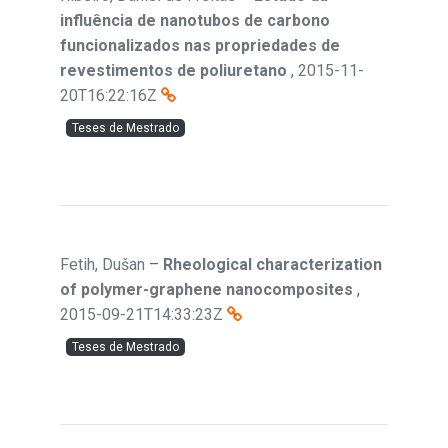
influência de nanotubos de carbono
funcionalizados nas propriedades de
revestimentos de poliuretano
,
2015-11-
20T16:22:16Z
Teses de Mestrado
Fetih, Dušan
–
Rheological characterization
of polymer-graphene nanocomposites
,
2015-09-21T14:33:23Z
Teses de Mestrado