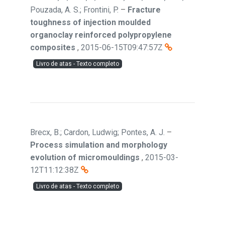
Pouzada, A. S.; Frontini, P.
–
Fracture
toughness of injection moulded
organoclay reinforced polypropylene
composites
,
2015-06-15T09:47:57Z
Livro de atas - Texto completo
Brecx, B.; Cardon, Ludwig; Pontes, A. J.
–
Process simulation and morphology
evolution of micromouldings
,
2015-03-
12T11:12:38Z
Livro de atas - Texto completo