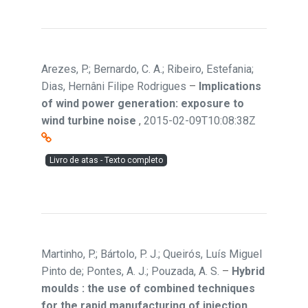
Arezes, P.; Bernardo, C. A.; Ribeiro, Estefania;
Dias, Hernâni Filipe Rodrigues
–
Implications
of wind power generation: exposure to
wind turbine noise
,
2015-02-09T10:08:38Z
Livro de atas - Texto completo
Martinho, P.; Bártolo, P. J.; Queirós, Luís Miguel
Pinto de; Pontes, A. J.; Pouzada, A. S.
–
Hybrid
moulds : the use of combined techniques
for the rapid manufacturing of injection