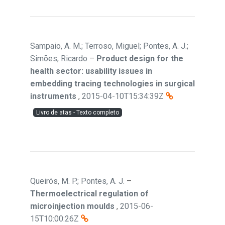
Sampaio, A. M.; Terroso, Miguel; Pontes, A. J.;
Simões, Ricardo
–
Product design for the
health sector: usability issues in
embedding tracing technologies in surgical
instruments
,
2015-04-10T15:34:39Z
Livro de atas - Texto completo
Queirós, M. P.; Pontes, A. J.
–
Thermoelectrical regulation of
microinjection moulds
,
2015-06-
15T10:00:26Z