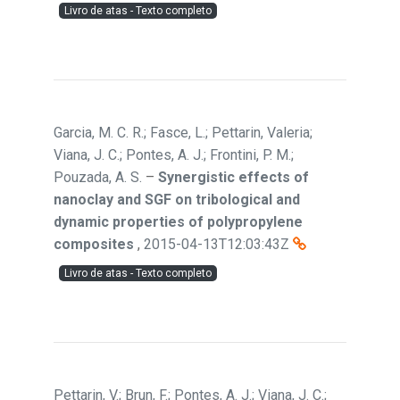
Livro de atas - Texto completo
Garcia, M. C. R.; Fasce, L.; Pettarin, Valeria;
Viana, J. C.; Pontes, A. J.; Frontini, P. M.;
Pouzada, A. S.
–
Synergistic effects of
nanoclay and SGF on tribological and
dynamic properties of polypropylene
composites
,
2015-04-13T12:03:43Z
Livro de atas - Texto completo
Pettarin, V.; Brun, F.; Pontes, A. J.; Viana, J. C.;