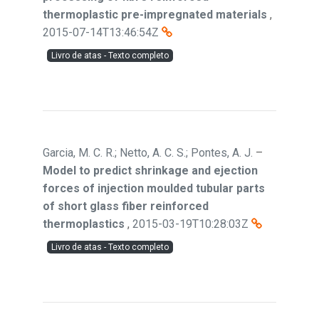
thermoplastic pre-impregnated materials
,
2015-07-14T13:46:54Z
Livro de atas - Texto completo
Garcia, M. C. R.; Netto, A. C. S.; Pontes, A. J.
–
Model to predict shrinkage and ejection
forces of injection moulded tubular parts
of short glass fiber reinforced
thermoplastics
,
2015-03-19T10:28:03Z
Livro de atas - Texto completo