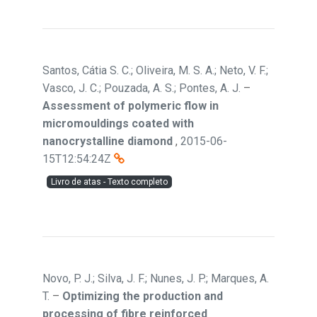
Santos, Cátia S. C.; Oliveira, M. S. A.; Neto, V. F.;
Vasco, J. C.; Pouzada, A. S.; Pontes, A. J.
–
Assessment of polymeric flow in
micromouldings coated with
nanocrystalline diamond
,
2015-06-
15T12:54:24Z
Livro de atas - Texto completo
Novo, P. J.; Silva, J. F.; Nunes, J. P.; Marques, A.
T.
–
Optimizing the production and
processing of fibre reinforced