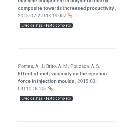
machine component in polymeric matrix
composite towards increased productivity
,
2015-07-22T13:19:05Z
Livro de atas - Texto completo
Pontes, A. J.; Brito, A. M.; Pouzada, A. S.
–
Effect of melt viscosity on the ejection
force in injection moulds
,
2015-03-
03T10:18:14Z
Livro de atas - Texto completo