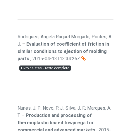
Rodrigues, Angela Raquel Morgado; Pontes, A.
J.
–
Evaluation of coefficient of friction in
similar conditions to ejection of molding
parts
,
2015-04-13T13:34:26Z
Livro de atas - Texto completo
Nunes, J. P.; Novo, P. J.; Silva, J. F.; Marques, A.
T.
–
Production and processing of
thermoplastic based towpregs for
commercial and advanced markets
,
2015-