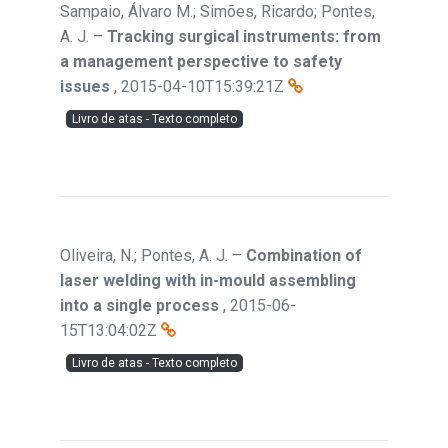
Sampaio, Álvaro M.; Simões, Ricardo; Pontes,
A. J.
–
Tracking surgical instruments: from
a management perspective to safety
issues
,
2015-04-10T15:39:21Z
Livro de atas - Texto completo
Oliveira, N.; Pontes, A. J.
–
Combination of
laser welding with in-mould assembling
into a single process
,
2015-06-
15T13:04:02Z
Livro de atas - Texto completo