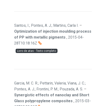
Santos, I.; Pontes, A. J.; Martins, Carla I.
–
Optimization of injection moulding process
of PP with metallic pigments
,
2015-04-
28T10:18:16Z
Livro de atas - Texto completo
Garcia, M. C. R.; Pettarin, Valeria; Viana, J. C.;
Pontes, A. J.; Frontini, P. M.; Pouzada, A. S.
–
Synergistic effects of nanoclay and Short
Glass polypropylene composites
,
2015-03-