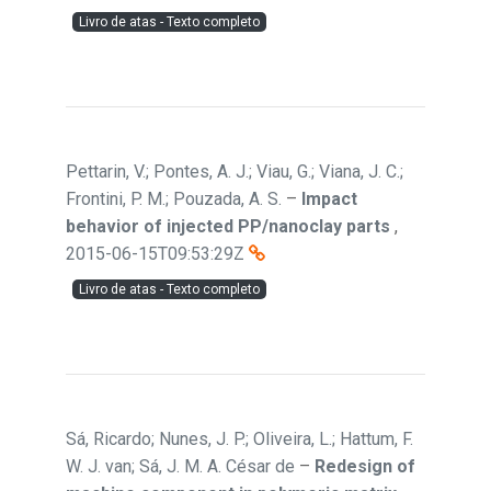
Livro de atas - Texto completo
Pettarin, V.; Pontes, A. J.; Viau, G.; Viana, J. C.;
Frontini, P. M.; Pouzada, A. S.
–
Impact
behavior of injected PP/nanoclay parts
,
2015-06-15T09:53:29Z
Livro de atas - Texto completo
Sá, Ricardo; Nunes, J. P.; Oliveira, L.; Hattum, F.
W. J. van; Sá, J. M. A. César de
–
Redesign of