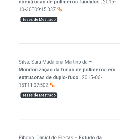
coextrusão de polímeros fundidos
,
2015-
10-30T09:15:33Z
Teses de Mestrado
Silva, Sara Madalena Martins da
–
Monitorização da fusão de polímeros em
extrusoras de duplo-fuso
,
2015-06-
15T11:07:50Z
Teses de Mestrado
Ribeiro, Daniel de Freitas
–
Estudo da