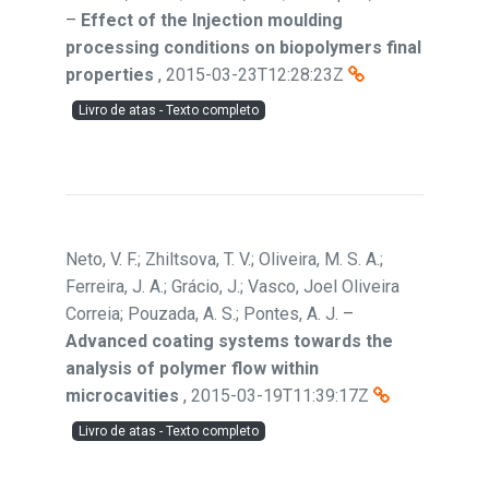
–
Effect of the Injection moulding
processing conditions on biopolymers final
properties
,
2015-03-23T12:28:23Z
Livro de atas - Texto completo
Neto, V. F.; Zhiltsova, T. V.; Oliveira, M. S. A.;
Ferreira, J. A.; Grácio, J.; Vasco, Joel Oliveira
Correia; Pouzada, A. S.; Pontes, A. J.
–
Advanced coating systems towards the
analysis of polymer flow within
microcavities
,
2015-03-19T11:39:17Z
Livro de atas - Texto completo