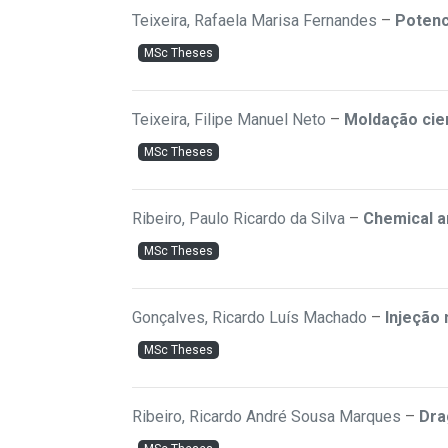
Teixeira, Rafaela Marisa Fernandes
–
Potenc
MSc Theses
Teixeira, Filipe Manuel Neto
–
Moldação cien
MSc Theses
Ribeiro, Paulo Ricardo da Silva
–
Chemical a
MSc Theses
Gonçalves, Ricardo Luís Machado
–
Injeção
MSc Theses
Ribeiro, Ricardo André Sousa Marques
–
Dra