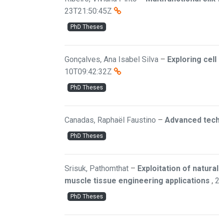
23T21:50:45Z
PhD Theses
Gonçalves, Ana Isabel Silva
–
Exploring cel
10T09:42:32Z
PhD Theses
Canadas, Raphaël Faustino
–
Advanced techn
PhD Theses
Srisuk, Pathomthat
–
Exploitation of natur
muscle tissue engineering applications
,
PhD Theses