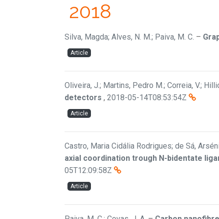
2018
Silva, Magda; Alves, N. M.; Paiva, M. C.
–
Grap
Article
Oliveira, J.; Martins, Pedro M.; Correia, V.; Hi
detectors
,
2018-05-14T08:53:54Z
Article
Castro, Maria Cidália Rodrigues; de Sá, Arsén
axial coordination trough N-bidentate lig
05T12:09:58Z
Article
Paiva, M. C.; Covas, J. A.
–
Carbon nanofibre