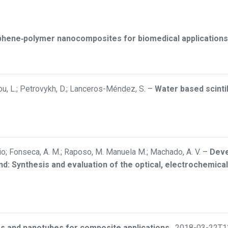
hene‐polymer nanocomposites for biomedical applications
lliou, L.; Petrovykh, D.; Lanceros-Méndez, S.
–
Water based scintil
io; Fonseca, A. M.; Raposo, M. Manuela M.; Machado, A. V.
–
Deve
and: Synthesis and evaluation of the optical, electrochemica
s and nanotubes for composite applications
,
2018-03-22T1