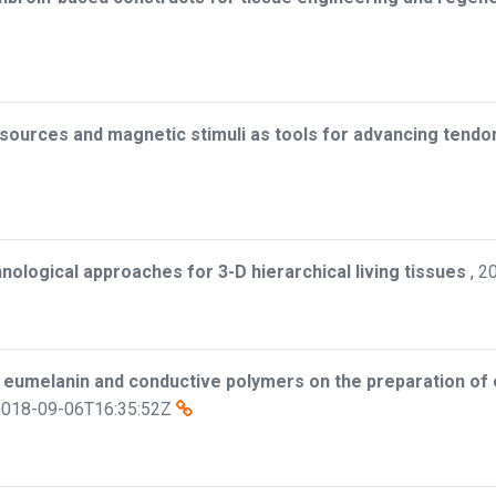
l sources and magnetic stimuli as tools for advancing tendo
ological approaches for 3-D hierarchical living tissues
,
2
al eumelanin and conductive polymers on the preparation of
2018-09-06T16:35:52Z