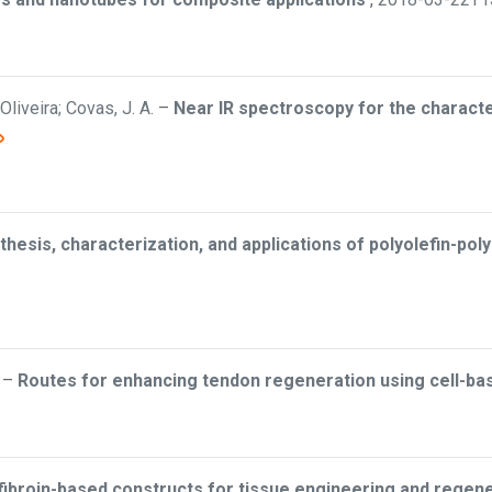
iveira; Covas, J. A.
–
Near IR spectroscopy for the characte
thesis, characterization, and applications of polyolefin-pol
–
Routes for enhancing tendon regeneration using cell-ba
k fibroin-based constructs for tissue engineering and regen