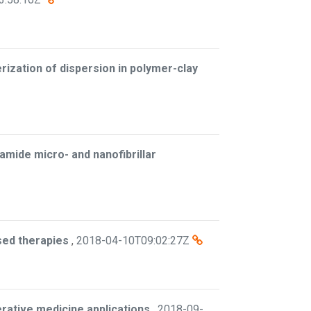
rization of dispersion in polymer-clay
yamide micro- and nanofibrillar
sed therapies
,
2018-04-10T09:02:27Z
erative medicine applications
,
2018-09-