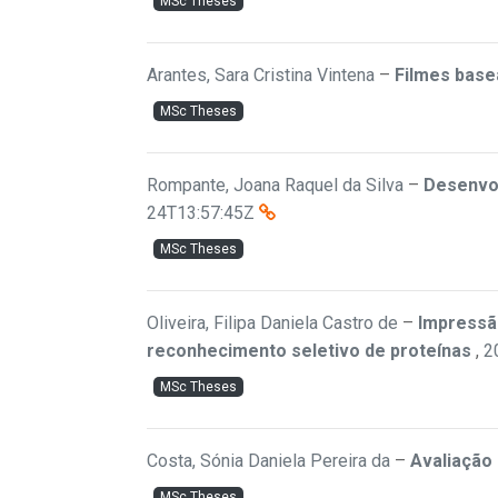
MSc Theses
Arantes, Sara Cristina Vintena
–
Filmes base
MSc Theses
Rompante, Joana Raquel da Silva
–
Desenvol
24T13:57:45Z
MSc Theses
Oliveira, Filipa Daniela Castro de
–
Impressã
reconhecimento seletivo de proteínas
,
2
MSc Theses
Costa, Sónia Daniela Pereira da
–
Avaliação
MSc Theses