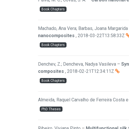
Book Chapters
Machado, Ana Vera; Barbas, Joana Margarida Ol
nanocomposites
,
2018-03-22T13:58:33Z
Book Chapters
Denchev, Z.; Dencheva, Nadya Vasileva
–
Syn
composites
,
2018-02-21T12:34:11Z
Book Chapters
Almeida, Raquel Carvalho de Ferreira Costa e
PhD Theses
Ribeiro, Viviana Pinto
–
Multifunctional sil