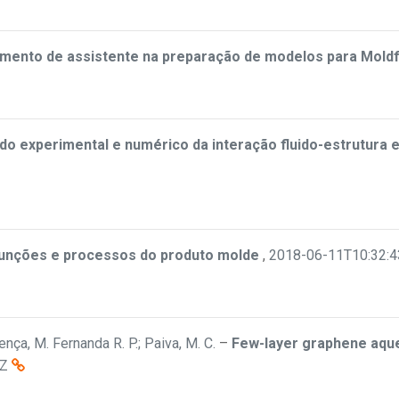
mento de assistente na preparação de modelos para Mold
do experimental e numérico da interação fluido-estrutura
funções e processos do produto molde
,
2018-06-11T10:32:
ença, M. Fernanda R. P.; Paiva, M. C.
–
Few-layer graphene aqu
0Z