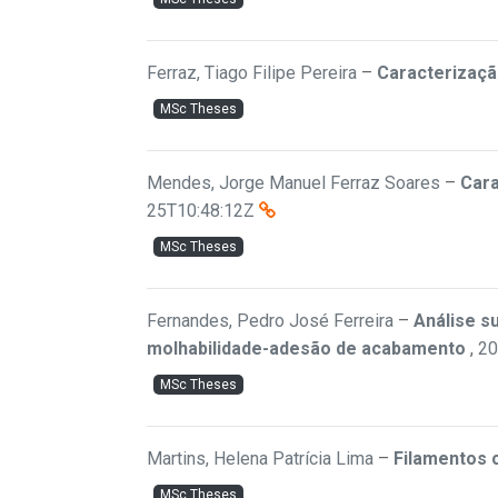
Ferraz, Tiago Filipe Pereira
–
Caracterizaçã
MSc Theses
Mendes, Jorge Manuel Ferraz Soares
–
Cara
25T10:48:12Z
MSc Theses
Fernandes, Pedro José Ferreira
–
Análise s
molhabilidade-adesão de acabamento
,
20
MSc Theses
Martins, Helena Patrícia Lima
–
Filamentos 
MSc Theses