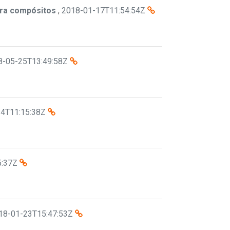
ara compósitos
,
2018-01-17T11:54:54Z
8-05-25T13:49:58Z
4T11:15:38Z
5:37Z
18-01-23T15:47:53Z