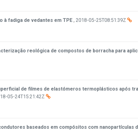
o à fadiga de vedantes em TPE
,
2018-05-25T08:51:39Z
cterização reológica de compostos de borracha para apli
uperficial de filmes de elastómeros termoplásticos após t
18-05-24T15:21:42Z
condutores baseados em compósitos com nanopartículas 