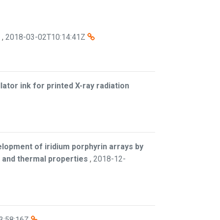
,
2018-03-02T10:14:41Z
lator ink for printed X-ray radiation
lopment of iridium porphyrin arrays by
l and thermal properties
,
2018-12-
3:58:16Z