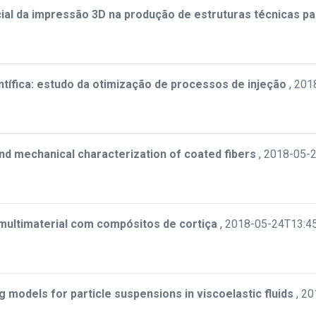
ial da impressão 3D na produção de estruturas técnicas p
tífica: estudo da otimização de processos de injeção
,
201
nd mechanical characterization of coated fibers
,
2018-05-2
 multimaterial com compósitos de cortiça
,
2018-05-24T13:4
g models for particle suspensions in viscoelastic fluids
,
20