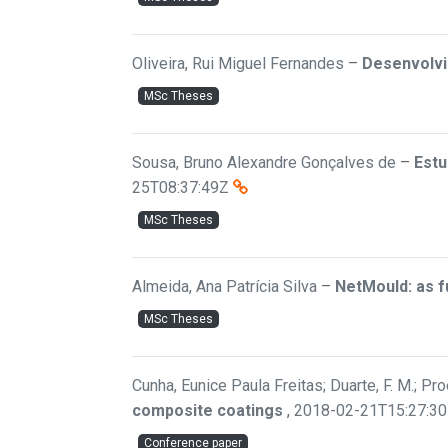
Oliveira, Rui Miguel Fernandes
–
Desenvolvi
MSc Theses
Sousa, Bruno Alexandre Gonçalves de
–
Estu
25T08:37:49Z
MSc Theses
Almeida, Ana Patrícia Silva
–
NetMould: as 
MSc Theses
Cunha, Eunice Paula Freitas; Duarte, F. M.; Pro
composite coatings
,
2018-02-21T15:27:3
Conference paper