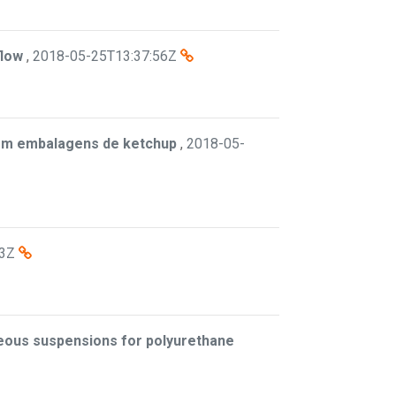
flow
,
2018-05-25T13:37:56Z
 em embalagens de ketchup
,
2018-05-
43Z
eous suspensions for polyurethane