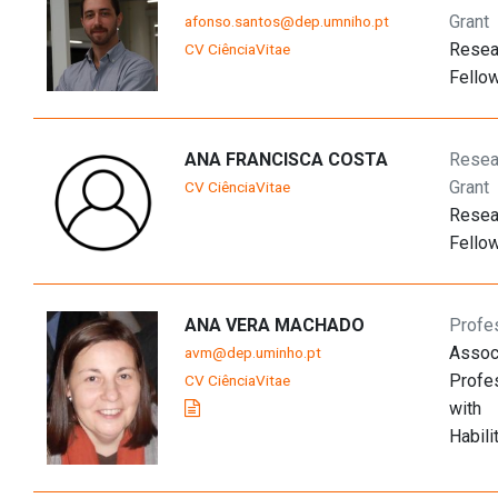
Grant
afonso.santos@dep.umniho.pt
Resea
CV CiênciaVitae
Fello
ANA FRANCISCA COSTA
Resea
Grant
CV CiênciaVitae
Resea
Fello
ANA VERA MACHADO
Profe
Assoc
avm@dep.uminho.pt
Profe
CV CiênciaVitae
with
Habili