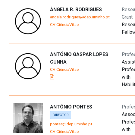
ÂNGELA R. RODRIGUES
Resea
Grant
angela.rodrigues@dep.uminho.pt
Resea
CV CiênciaVitae
Fello
ANTÓNIO GASPAR LOPES
Profe
CUNHA
Assis
Profe
CV CiênciaVitae
with
Habili
ANTÓNIO PONTES
Profe
Assoc
DIRECTOR
Profe
pontes@dep.uminho.pt
with
CV CiênciaVitae