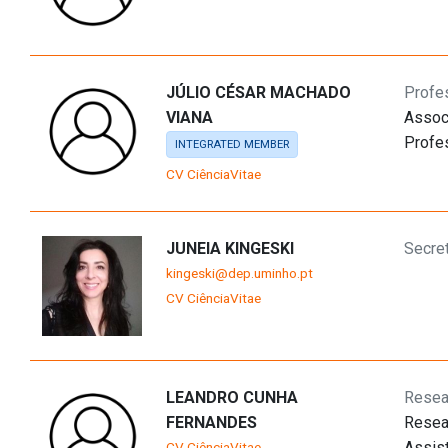
JÚLIO CÉSAR MACHADO
Profe
VIANA
Assoc
Profe
INTEGRATED MEMBER
CV CiênciaVitae
JUNEIA KINGESKI
Secret
kingeski@dep.uminho.pt
CV CiênciaVitae
LEANDRO CUNHA
Resea
FERNANDES
Resea
Assis
CV CiênciaVitae