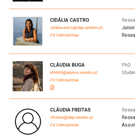
CIDÁLIA CASTRO
Resea
Junior
cidaliacastro@dep.uminho.pt
Resea
CV CiênciaVitae
CLÁUDIA BUGA
PhD
Stude
id9400@alunos.uminho.pt
CV CiênciaVitae
CLÁUDIA FREITAS
Resea
Resea
cfreitas@dep.uminho.pt
Assis
CV CiênciaVitae