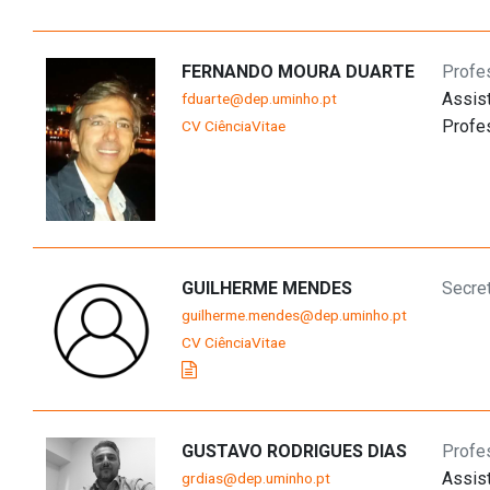
FERNANDO MOURA DUARTE
Profe
Assis
fduarte@dep.uminho.pt
Profe
CV CiênciaVitae
GUILHERME MENDES
Secret
guilherme.mendes@dep.uminho.pt
CV CiênciaVitae
GUSTAVO RODRIGUES DIAS
Profe
Assis
grdias@dep.uminho.pt