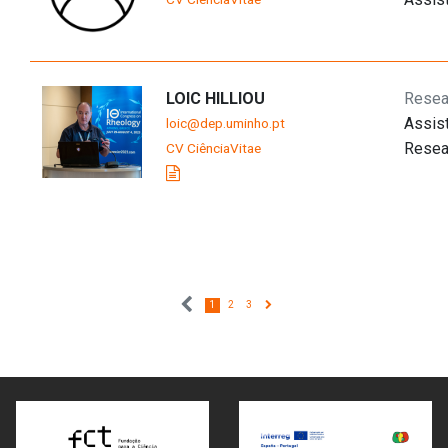
LOIC HILLIOU
Resea
Assis
loic@dep.uminho.pt
Resea
CV CiênciaVitae
1
2
3