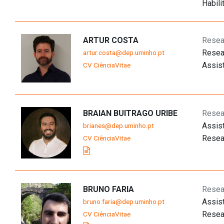
Habili
ARTUR COSTA
Resea
Resea
artur.costa@dep.uminho.pt
Assis
CV CiênciaVitae
BRAIAN BUITRAGO URIBE
Resea
Assis
brianes@dep.uminho.pt
Resea
CV CiênciaVitae
BRUNO FARIA
Resea
Assis
bruno.faria@dep.uminho.pt
Resea
CV CiênciaVitae