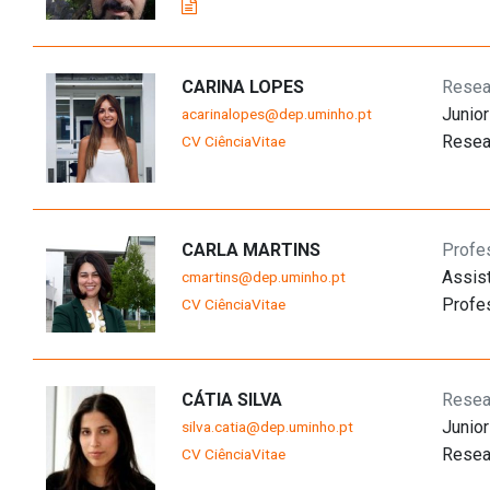
CARINA LOPES
Resea
Junior
acarinalopes@dep.uminho.pt
Resea
CV CiênciaVitae
CARLA MARTINS
Profe
Assis
cmartins@dep.uminho.pt
Profe
CV CiênciaVitae
CÁTIA SILVA
Resea
Junior
silva.catia@dep.uminho.pt
Resea
CV CiênciaVitae