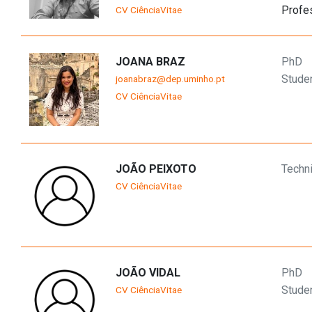
Profe
CV CiênciaVitae
JOANA BRAZ
PhD
Stude
joanabraz@dep.uminho.pt
CV CiênciaVitae
JOÃO PEIXOTO
Techni
CV CiênciaVitae
JOÃO VIDAL
PhD
Stude
CV CiênciaVitae