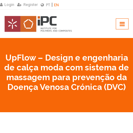
Login
Register
PT
EN
UpFlow – Design e engenharia
de calça moda com sistema de
massagem para prevenção da
Doença Venosa Crónica (DVC)